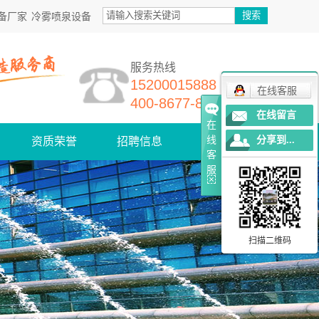
备厂家
冷雾喷泉设备
服务热线
15200015888
在线客服
400-8677-868
在线留言
在
线
分享到...
资质荣誉
招聘信息
联系我们
客
服
扫描二维码