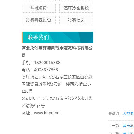
呐喊喷泉
高压冷雾系统
冷雾雾森设备
冷雾喷头
联系我们
河北永创嘉辉喷泉节水灌溉科技有限公
司
手机：15200015888
电话：4008677868
展厅地址：河北省石家庄长安区西兆通
国际贸易城乐城3号馆一楼西六街123-
125号
公司地址：河北省石家庄经济技术开发
区清源街8号
网址：www.hbpq.net
关键词：
大型喷
上一篇：
音乐喷
下一篇：
音乐喷