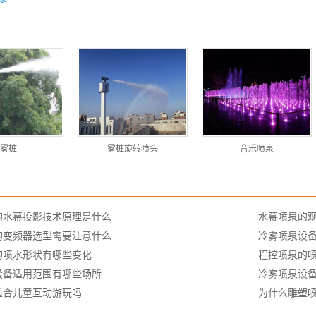
雾桩
雾桩旋转喷头
音乐喷泉
的水幕投影技术原理是什么
水幕喷泉的
的变频器选型需要注意什么
冷雾喷泉设
的喷水形状有哪些变化
程控喷泉的
设备适用范围有哪些场所
冷雾喷泉设
适合儿童互动游玩吗
为什么雕塑