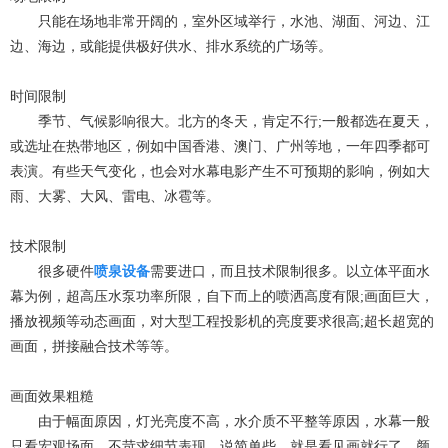
只能在场地非常开阔的，室外区域举行，水池、湖面、河边、江
边、海边，或能提供极好供水、排水系统的广场等。
时间限制
季节、气候影响很大。北方的冬天，肯定不行;一般都选在夏天，
或选址在热带地区，例如中国香港、澳门、广州等地，一年四季都可
表演。有些天气变化，也会对水幕电影产生不可预期的影响，例如大
雨、大雾、大风、雷电、冰雹等。
技术限制
很多硬件
喷泉设备
需要进口，而且技术限制很多。以立体平面水
幕为例，超高压水泵功率所限，自下而上的喷洒高度有限;画面巨大，
播放视频等动态画面，对大型工程投影机的亮度要求很高;超长超宽的
画面，拼接融合技术等等。
画面效果粗糙
由于幅面原因，灯光亮度不高，水介质不平整等原因，水幕一般
只看宏观场面，不苛求细节表现。说简单些，就是看见画就行了，颜