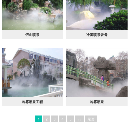
假山喷泉
冷雾喷泉设备
冷雾喷泉工程
冷雾喷泉
1
2
3
4
5
>>
尾页