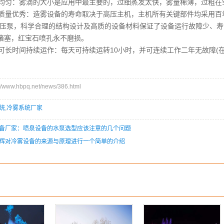
均匀：雾滴的大小是应用中最主要的，过细蒸发太快，雾量稀薄，过粗在
质量优秀：造雾设备的寿命取决于高压主机，主机所有关键部件均采用百年
lini)高压泵，科学合理的结构设计及高质的设备材料保证了设备运行故障
堵塞，红宝石喷孔永不磨损。
可长时间持续运作：每天可持续运转10小时，并可连续工作二年无故障(
ww.hbpq.net/news/386.html
统
,
冷雾系统厂家
备厂家：喷泉设备的水泵选型应该注意的几个问题
辉对冷雾设备的来源与原理进行一个简单的介绍