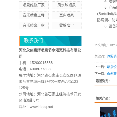
4. 喷雾
喷泉维修厂家
风水球喷泉
5. 产品
(Berto
音乐喷泉工程
室内喷泉
防滴漏、防
音乐喷泉厂家
雾桩降尘
6. 设备
联系我们
本文网址：http://w
河北永创嘉辉喷泉节水灌溉科技有限公
司
关键词：
冷雾系
手机：15200015888
上一篇：
喷泉设
电话：4008677868
下一篇：
永创嘉
展厅地址：河北省石家庄长安区西兆通
国际贸易城乐城3号馆一楼西六街123-
最近浏览：
125号
公司地址：河北省石家庄经济技术开发
相关产品：
区清源街8号
网址：www.hbpq.net