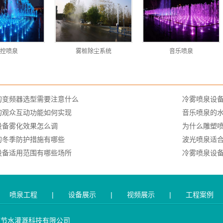
控喷泉
雾桩除尘系统
音乐喷泉
的变频器选型需要注意什么
冷雾喷泉设
的观众互动功能如何实现
音乐喷泉的
设备雾化效果怎么调
为什么雕塑
的冬季防护措施有哪些
波光喷泉适
设备适用范围有哪些场所
冷雾喷泉设
喷泉工程
|
设备展示
|
视频展示
|
工程案例
泉节水灌溉科技有限公司