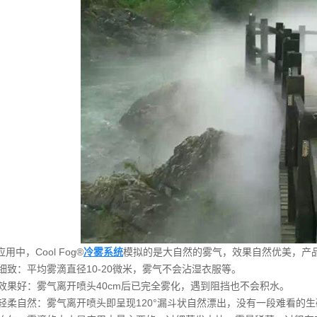
，Cool Fog®
冷雾系统
模拟的是大自然的雾气，效果自然优美，产
细致：平均雾滴直径10-20微米，雾气不会沾湿衣服等。
效果好：雾气离开喷头40cm后已完全雾化，遇到阻挡也不会积水。
轻柔自然：雾气离开喷头即呈现120°漏斗状自然漂出，没有一段难看的生