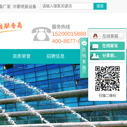
备厂家
冷雾喷泉设备
服务热线
15200015888
在线客服
400-8677-868
在线留言
在
线
分享到...
资质荣誉
招聘信息
联系我们
客
服
扫描二维码