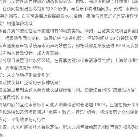
性与反射性成为理想的动态影像载体。例如，鄂尔多斯康巴什喷泉广场的水幕长达 
在夜间投射出色彩饱和的 3D 影像，与音乐节奏准确同步，形成 “水舞交响”
的水幕为画布，白天可乘船近距离感受水柱律动，夜晚与奥塔灯光秀交相辉
同：构建体验场域
水幕介质的流动性赋予影像特有的动态美感。例如，西藏某文旅项目将藏式图
景，喷泉造型同步变化，游客仿佛 “走进电影”，停留时间从 30 分钟延长至 1
多声道全景声场系统与水流声巧妙融合。如柘城容湖喷泉通过 BPM 同步技
啦声融入音效设计，加大真实感。
部分项目设置可控水雾区域，在夏季为观众带来清凉微气候；上海某商业综合体
动，周末客流提升 35%。
配：从文旅地标到商业引流
灵活性使其广泛适用于多种场景：
景区通过定制主题水幕秀延长游客停留时间。如浙江台州将 “戚继光抗倭”
消费增长 28%。
商场中庭的互动水幕标识可使人流量停留时长增加 190%，且被拍摄分享率
呼和浩特如意河喷泉通过 “水幕 + 激光 + 音乐” 组合，将城市历史文
应对：平衡效果与可行性
雨雪、大风可能破坏水幕稳定性。解决方案包括动态光圈调节提升投影对
造。