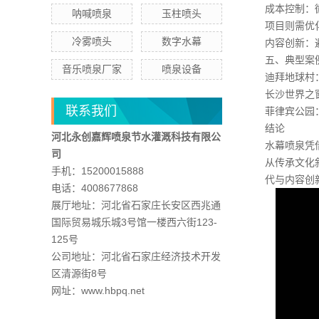
成本控制：
呐喊喷泉
玉柱喷头
项目则需优化
冷雾喷头
数字水幕
内容创新：
五、典型案
音乐喷泉厂家
喷泉设备
迪拜地球村
长沙世界之
联系我们
菲律宾公园
结论
河北永创嘉辉喷泉节水灌溉科技有限公
水幕喷泉凭
司
从传承文化
手机：15200015888
代与内容创新
电话：4008677868
展厅地址：河北省石家庄长安区西兆通
国际贸易城乐城3号馆一楼西六街123-
125号
公司地址：河北省石家庄经济技术开发
区清源街8号
网址：www.hbpq.net