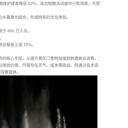
周期维护成本降低 62%，适合短期活动或中小型场景。大型
与水幕激光结合，形成特有的文化体验。
 600 万人次。
。
业租金上涨 15%。
点的核心手段。从提升景区门票附加值到刺激商业消费，
与体验价值。尽管存在天气、成本等挑战，但通过技术迭
的双重载体。