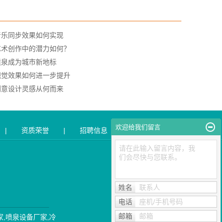
音乐同步效果如何实现
艺术创作中的潜力如何？
喷泉成为城市新地标
视觉效果如何进一步提升
创意设计灵感从何而来
欢迎给我们留言
|
资质荣誉
|
招聘信息
|
联系我们
请在此输入留言内容，我
们会尽快与您联系。
姓名
联系人
电话
座机/手机号码
邮箱
邮箱
家
,
喷泉设备厂家
,
冷