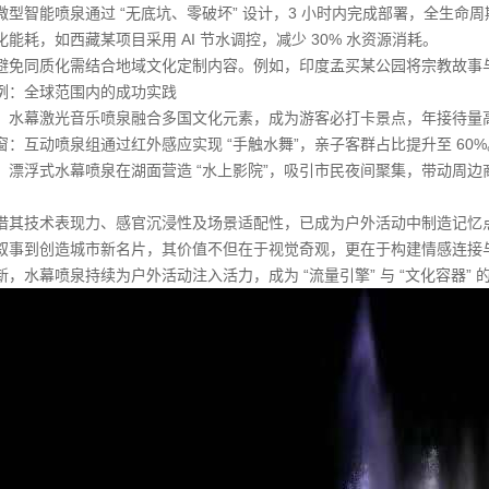
微型智能喷泉通过 “无底坑、零破坏” 设计，3 小时内完成部署，全生命
能耗，如西藏某项目采用 AI 节水调控，减少 30% 水资源消耗。
避免同质化需结合地域文化定制内容。例如，印度孟买某公园将宗教故事
例：全球范围内的成功实践
：水幕激光音乐喷泉融合多国文化元素，成为游客必打卡景点，年接待量高于
窗：互动喷泉组通过红外感应实现 “手触水舞”，亲子客群占比提升至 60%
：漂浮式水幕喷泉在湖面营造 “水上影院”，吸引市民夜间聚集，带动周边商
借其技术表现力、感官沉浸性及场景适配性，已成为户外活动中制造记忆
叙事到创造城市新名片，其价值不但在于视觉奇观，更在于构建情感连接
，水幕喷泉持续为户外活动注入活力，成为 “流量引擎” 与 “文化容器” 