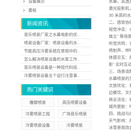
水幕，其透光
设备展示
激光投影机，
雾桩
30 米高
二、感官协
新闻资讯
视觉冲击：
音乐喷泉厂家之水幕电影的优...
耸立” 等场
喷泉设备厂家：喷泉设备的水...
听觉共鸣：
喷射声、哗
节能高压冷雾系统在景观中的...
体感交互：
怎么解决喷泉设备的水泵工作...
影” 实时互
音乐喷泉设备是一种现代科技...
三、场景适
冷雾喷泉设备五个运行注意事...
水幕喷泉的
文旅优化：
热门关键词
边餐饮、文创
商业活化：
雕塑喷泉
高压喷雾设备
城市更新：
四、挑战与
冷雾喷泉工程
广场音乐喷泉
天气影响：
冷雾喷泉设备
冷雾喷泉
冰雪景观改