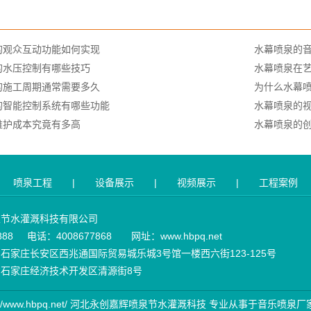
的观众互动功能如何实现
水幕喷泉的
的水压控制有哪些技巧
水幕喷泉在
的施工周期通常需要多久
为什么水幕
的智能控制系统有哪些功能
水幕喷泉的
维护成本究竟有多高
水幕喷泉的
喷泉工程
|
设备展示
|
视频展示
|
工程案例
泉节水灌溉科技有限公司
888 电话：4008677868 网址：www.hbpq.net
石家庄长安区西兆通国际贸易城乐城3号馆一楼西六街123-125号
石家庄经济技术开发区清源街8号
http://www.hbpq.net/ 河北永创嘉辉喷泉节水灌溉科技 专业从事于
音乐喷泉厂