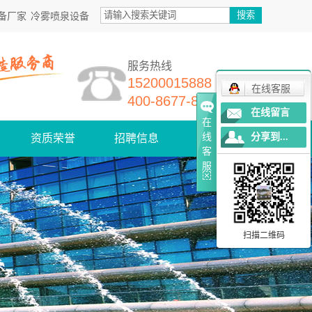
备厂家
冷雾喷泉设备
服务热线
15200015888
在线客服
400-8677-868
在线留言
在
线
分享到...
资质荣誉
招聘信息
联系我们
客
服
扫描二维码