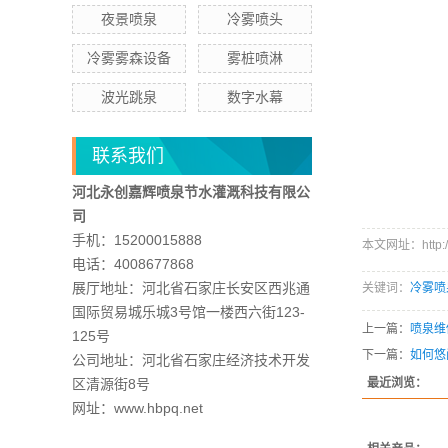
夜景喷泉
冷雾喷头
冷雾雾森设备
雾桩喷淋
波光跳泉
数字水幕
联系我们
河北永创嘉辉喷泉节水灌溉科技有限公
司
手机：15200015888
本文网址：http://w
电话：4008677868
展厅地址：河北省石家庄长安区西兆通
关键词：
冷雾喷
国际贸易城乐城3号馆一楼西六街123-
上一篇：
喷泉维
125号
下一篇：
如何悠
公司地址：河北省石家庄经济技术开发
区清源街8号
最近浏览：
网址：www.hbpq.net