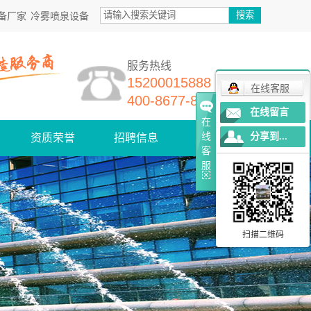
备厂家
冷雾喷泉设备
服务热线
15200015888
在线客服
400-8677-868
在线留言
在
线
分享到...
资质荣誉
招聘信息
联系我们
客
服
扫描二维码