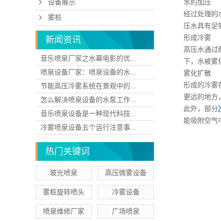
水的加压
设备展示
经过处理的
雾桩
压水具有足
形成冷雾
新闻资讯
高压水通过
音乐喷泉厂家之水幕电影的优...
下，水被雾
喷泉设备厂家：喷泉设备的水...
雾化扩散
形成的冷雾
节能高压冷雾系统在景观中的...
更远的地方
怎么解决喷泉设备的水泵工作...
此外，部分
音乐喷泉设备是一种现代科技...
能吸附空气
冷雾喷泉设备五个运行注意事...
热门关键词
玻光喷泉
高压微雾设备
雾桩旋转喷头
冷雾设备
喷泉维修厂家
广场喷泉