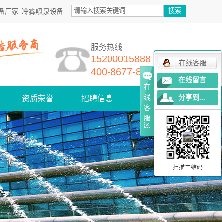
备厂家
冷雾喷泉设备
服务热线
15200015888
在线客服
400-8677-868
在线留言
在
线
分享到...
资质荣誉
招聘信息
联系我们
客
服
扫描二维码