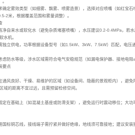
）。
求确定雾效类型（如细雾、飘雾、喷雾造景），选择对应喷嘴（如红宝石
.5-2米，根据覆盖范围和雾量调整）。
查
洁净自来水或软化水（避免杂质堵塞喷嘴），水压建议0.2-0.4MPa，
或软水机。
独立供电，功率根据设备型号（如1.5kW、3kW、7.5kW）匹配，电压
考虑防水等级，涉水区域需符合电气安稳规范（如漏电保护器、接地电阻≤
装要点
在通风良好、干燥、易维护的区域（如设备间、隐蔽的景观柜内），避免
雾区域的距离不宜过远，且需预留检修空间。
固定在基础上（如混凝土基座或防滑支架），避免运行时震动移位；大功率
用国标铜芯线，接线端子需拧紧并做好绝缘，地线须可靠接地；建议安装