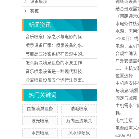
视线或设备
设备展示
结合景观需
雾桩
（间距通常0
水电条件核
新闻资讯
水源：需用
音乐喷泉厂家之水幕电影的优...
≥100目）
喷泉设备厂家：喷泉设备的水...
电源：主机需
合规性确认
节能高压冷雾系统在景观中的...
户外安装需
怎么解决喷泉设备的水泵工作...
二、主机安
音乐喷泉设备是一种现代科技...
位置选择
冷雾喷泉设备五个运行注意事...
主机应安装
与喷泉/喷
热门关键词
固定与减震
主机需水平
围挡喷淋设备
呐喊喷泉
耗。
电气连接
玻光喷泉
万向直流喷头
电源线需采
水景喷泉
风水球喷泉
≤30mA）。