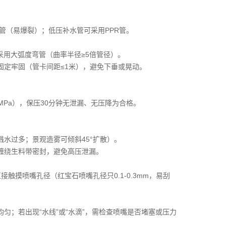
管（易爆裂）；低压补水管可采用PPR管。
时采用大弧度弯管（曲率半径≥5倍管径）。
固定牢固（管卡间距≤1米），避免下垂或晃动。
5MPa），保压30分钟无泄漏、无压降为合格。
溅水过多；景观造雾可倾斜45°扩散）。
缠绕生料带密封，避免高压泄漏。
触摸喷嘴孔径（红宝石喷嘴孔径只0.1-0.3mm，易刮
匀；若出现“水线”或“水滴”，需检查喷嘴是否堵塞或压力