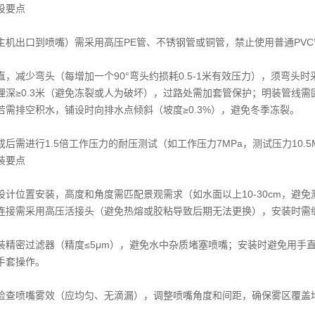
设要点
主机出口到喷嘴）需采用高压PE管、不锈钢管或铜管，禁止使用普通PVC
直，减少弯头（每增加一个90°弯头约损耗0.5-1米有效压力），须弯头
埋深≥0.3米（避免冻裂或人为破坏），过路处需加套管保护；明装管线需
若需排空积水，铺设时向排水点倾斜（坡度≥0.3%），避免冬季冻裂。
后需进行1.5倍工作压力的耐压测试（如工作压力7MPa，测试压力10.
装要点
设计位置安装，高度和角度需匹配景观需求（如水面以上10-30cm，避免
连接需采用高压活接头（避免热熔或胶粘导致后期无法更换），安装时需
装精密过滤器（精度≤5μm），避免水中杂质堵塞喷嘴；安装时避免用手直接
手套操作。
检查喷嘴雾效（应均匀、无滴漏），调整喷嘴角度和间距，确保雾区覆盖均