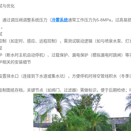
试与优化
，通过调压阀调整系统压力（
冷雾系统
通常工作压力为5-8MPa，过高
）。
试
控制（如定时、感应、远程控制），需测试联动逻辑（如与喷泉水泵、灯
证
护（断水时主机自动停机）、过载保护、漏电保护（模拟漏电时跳闸）等
护相关的安装细节
设置排水口（连接到下水道或集水坑），方便停机时排空管线积水（冬季
绘制图纸存档，关键节点（如阀门、过滤器）需做标识，便于后期检修；