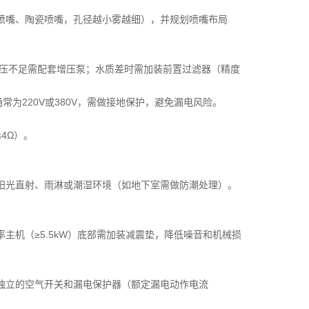
喷嘴、陶瓷喷嘴，孔径越小雾越细），并规划喷嘴布局
若水压不足需配套增压泵；水质差时需加装前置过滤器（精度
通常为220V或380V，需做接地保护，避免漏电风险。
4Ω）。
阳光直射、雨淋或潮湿环境（如地下室需做防潮处理）。
主机（≥5.5kW）底部需加装减震垫，降低噪音和机械损
独立的空气开关和漏电保护器（额定漏电动作电流