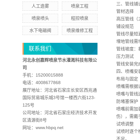
三、管线铺
人工造雾
喷泉工程
管材选择
喷泉喷头
程控喷泉
高压管线（
铺设规范
水下电磁阀
喷泉维修工程
管线尽量短
埋地管线需
联系我们
管线坡度：
压力测试
河北永创嘉辉喷泉节水灌溉科技有限公
管线安装完成
司
四、喷嘴安
手机：15200015888
布局与固定
电话：4008677868
喷嘴需根据
展厅地址：河北省石家庄长安区西兆通
喷嘴与管线
国际贸易城乐城3号馆一楼西六街123-
防堵塞保护
125号
喷嘴前需加
公司地址：河北省石家庄经济技术开发
伤），需戴
区清源街8号
试喷调整
网址：www.hbpq.net
试喷时逐个
不足。