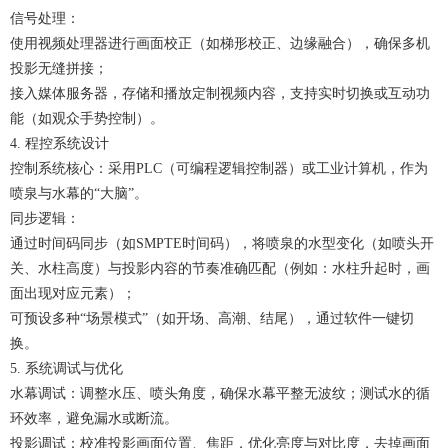
信号处理：
使用视频处理器进行画面校正（如梯形校正、边缘融合），确保多机
投影无缝拼接；
接入媒体服务器，存储和播放定制视频内容，支持实时切换或互动功
能（如观众手势控制）。
4. 程控系统设计
控制系统核心：采用PLC（可编程逻辑控制器）或工业计算机，作为
喷泉与水幕的“大脑”。
同步逻辑：
通过时间码同步（如SMPTE时间码），将喷泉的水型变化（如喷头开
关、水柱高度）与投影内容的节奏准确匹配（例如：水柱升起时，画
面出现对应元素）；
可预设多种“场景模式”（如开场、高潮、结尾），通过软件一键切
换。
5. 系统调试与优化
水幕调试：调整水压、喷头角度，确保水幕平整无波纹；测试水的循
环效率，避免漏水或断流。
投影调试：校准投影画面位置、焦距，优化亮度与对比度，去掉画面