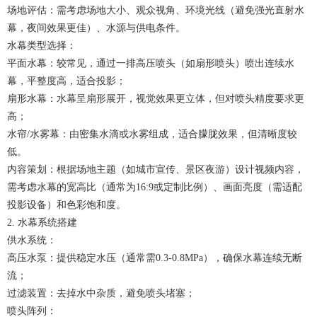
场地评估：需考虑场地大小、观众视角、环境光线（避免强光直射水
幕，夜间效果更佳）、水源与供电条件。
水幕类型选择：
平面水幕：较常见，通过一排高压喷头（如扇形喷头）喷出连续水
幕，平整度高，适合投影；
扇形水幕：水幕呈扇形展开，视觉效果更立体，但对喷头精度要求更
高；
水帘/水雾幕：由密集水滴或水雾组成，适合朦胧效果，但清晰度较
低。
内容策划：根据场地主题（如城市宣传、景区夜游）设计视频内容，
需考虑水幕的宽高比（通常为16:9或定制比例）、画面亮度（需适配
投影设备）和色彩饱和度。
2. 水幕系统搭建
供水系统：
高压水泵：提供稳定水压（通常需0.3-0.8MPa），确保水幕连续无断
流；
过滤装置：去掉水中杂质，避免喷头堵塞；
喷头阵列：