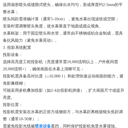
选用扇形喷头或缝隙式喷头，确保出水均匀，形成厚度约2-5mm的平
整水幕；
喷头间距需准确计算（通常5-10cm），避免水幕出现波纹或空隙；
安装时需调整喷头角度，使水幕垂直于地面或观众视角。
水幕框架：用于固定喷头和水管，通常由不锈钢或铝合金制成，需具
备抗风能力（避免水幕晃动）。
3. 投影系统配置
投影设备：
选择高亮度工程投影机（亮度通常需10,000流明以上，户外夜间需
20,000流明+），确保画面在水幕上清晰可见；
投影机需具备高对比度（≥10,000:1）和处理快速运动画面的能力，避
免影像模糊；
可能采用多机叠加投影（如2-4台投影机拼接），扩大画面尺寸或提升
亮度。
投影位置：
投影机需安装在水幕的正前方或侧前方，与水幕距离根据镜头焦距调
整（通常10-50米）；
需避免投影光线被
喷泉设备
遮挡，同时保护投影机免受水雾侵蚀。