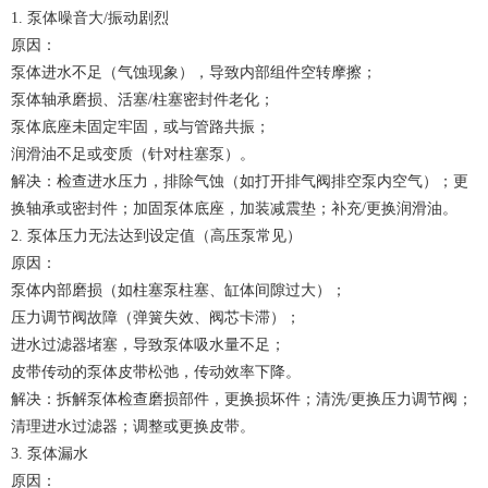
1. 泵体噪音大/振动剧烈
原因：
泵体进水不足（气蚀现象），导致内部组件空转摩擦；
泵体轴承磨损、活塞/柱塞密封件老化；
泵体底座未固定牢固，或与管路共振；
润滑油不足或变质（针对柱塞泵）。
解决：检查进水压力，排除气蚀（如打开排气阀排空泵内空气）；更
换轴承或密封件；加固泵体底座，加装减震垫；补充/更换润滑油。
2. 泵体压力无法达到设定值（高压泵常见）
原因：
泵体内部磨损（如柱塞泵柱塞、缸体间隙过大）；
压力调节阀故障（弹簧失效、阀芯卡滞）；
进水过滤器堵塞，导致泵体吸水量不足；
皮带传动的泵体皮带松弛，传动效率下降。
解决：拆解泵体检查磨损部件，更换损坏件；清洗/更换压力调节阀；
清理进水过滤器；调整或更换皮带。
3. 泵体漏水
原因：