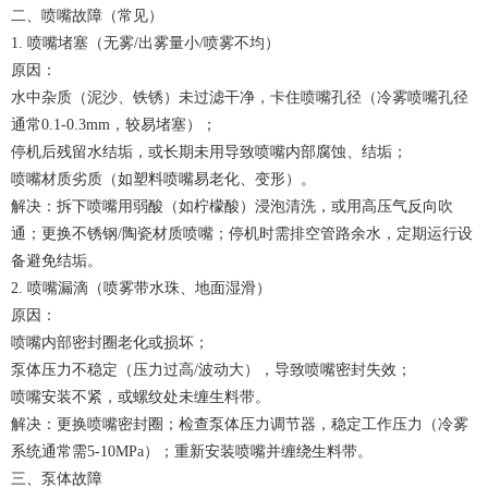
二、喷嘴故障（常见）
1. 喷嘴堵塞（无雾/出雾量小/喷雾不均）
原因：
水中杂质（泥沙、铁锈）未过滤干净，卡住喷嘴孔径（冷雾喷嘴孔径
通常0.1-0.3mm，较易堵塞）；
停机后残留水结垢，或长期未用导致喷嘴内部腐蚀、结垢；
喷嘴材质劣质（如塑料喷嘴易老化、变形）。
解决：拆下喷嘴用弱酸（如柠檬酸）浸泡清洗，或用高压气反向吹
通；更换不锈钢/陶瓷材质喷嘴；停机时需排空管路余水，定期运行设
备避免结垢。
2. 喷嘴漏滴（喷雾带水珠、地面湿滑）
原因：
喷嘴内部密封圈老化或损坏；
泵体压力不稳定（压力过高/波动大），导致喷嘴密封失效；
喷嘴安装不紧，或螺纹处未缠生料带。
解决：更换喷嘴密封圈；检查泵体压力调节器，稳定工作压力（冷雾
系统通常需5-10MPa）；重新安装喷嘴并缠绕生料带。
三、泵体故障