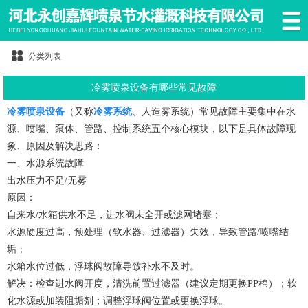
分类列表
冷雾喷泉设备有哪些常见故障
冷雾喷泉设备
（又称
冷雾系统
、人造雾系统）常见故障主要集中在水
源、喷嘴、泵体、管路、控制系统五个核心模块，以下是具体故障现
象、原因及解决思路：
一、水源系统故障
出水压力不足/无雾
原因：
自来水/水箱供水不足，进水阀未全开或滤网堵塞；
水源硬度过高，预处理（软水器、过滤器）失效，导致管路/喷嘴结
垢；
水箱水位过低，浮球阀故障导致补水不及时。
解决：检查进水阀开度，清洗前置过滤器（建议定期更换PP棉）；软
化水源或加装阻垢剂；调整浮球阀位置或更换浮球。