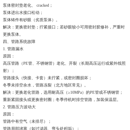
泵体密封垫老化、 cracked；
泵体进出水接口松动；
泵体铸件有砂眼（劣质泵体）。
解决：更换密封垫；拧紧接口；若砂眼较小可用密封胶修补，严重时
更换泵体。
四、管路系统故障
1. 管路漏水
原因：
高压管路（PE管、不锈钢管）老化、开裂（长期高压运行或紫外线照
射）；
管路接头（快接、卡套）未拧紧，或密封圈损坏；
冬季未排空余水，管路冻裂（北方地区常见）。
解决：更换老化管路，选用耐高压（≥10MPa）的PE管或不锈钢管；
重新紧固接头或更换密封圈；冬季停机时排空管路，加装保温层。
2. 管路压力波动大
原因：
管路中有空气（未排尽）；
管路局部堵塞（如过滤器、弯头处积垢）；