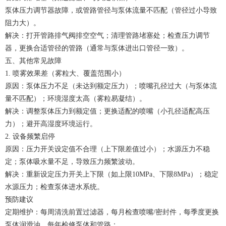
泵体压力调节器故障，或管路管径与泵体流量不匹配（管径过小导致
阻力大）。
解决：打开管路排气阀排空空气；清理管路堵塞处；检查压力调节
器，更换合适管径的管路（通常与泵体进出口管径一致）。
五、其他常见故障
1. 喷雾效果差（雾粒大、覆盖范围小）
原因：泵体压力不足（未达到额定压力）；喷嘴孔径过大（与泵体流
量不匹配）；环境湿度太高（雾粒易凝结）。
解决：调整泵体压力到额定值；更换适配的喷嘴（小孔径适配高压
力）；避开高湿度环境运行。
2. 设备频繁启停
原因：压力开关设定值不合理（上下限差值过小）；水源压力不稳
定；泵体吸水量不足，导致压力频繁波动。
解决：重新设定压力开关上下限（如上限10MPa、下限8MPa）；稳定
水源压力；检查泵体进水系统。
预防建议
定期维护：每周清洗前置过滤器，每月检查喷嘴/密封件，每季度更换
泵体润滑油，每年检修泵体和管路；